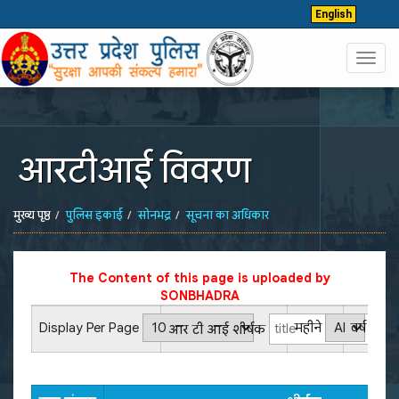
English
Toggl
navig
आरटीआई विवरण
मुख्य पृष्ठ
पुलिस इकाई
सोनभद्र
सूचना का अधिकार
The Content of this page is uploaded by
SONBHADRA
Display Per Page
महीने
वर्ष
आर टी आई शीर्षक