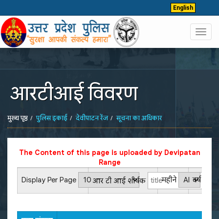
English
Toggl
navig
आरटीआई विवरण
मुख्य पृष्ठ
पुलिस इकाई
देवीपाटन रेंज
सूचना का अधिकार
The Content of this page is uploaded by
Devipatan
Range
Display Per Page
महीने
वर्ष
आर टी आई शीर्षक