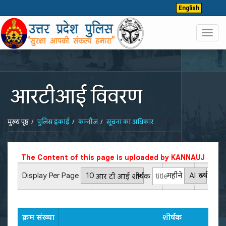
English
Toggl
navig
आरटीआई विवरण
मुख्य पृष्ठ
पुलिस इकाई
कन्नौज
सूचना का अधिकार
The Content of this page is uploaded by
KANNAUJ
Display Per Page
महीने
वर्ष
आर टी आई शीर्षक
क्रम संख्या
शीर्षक