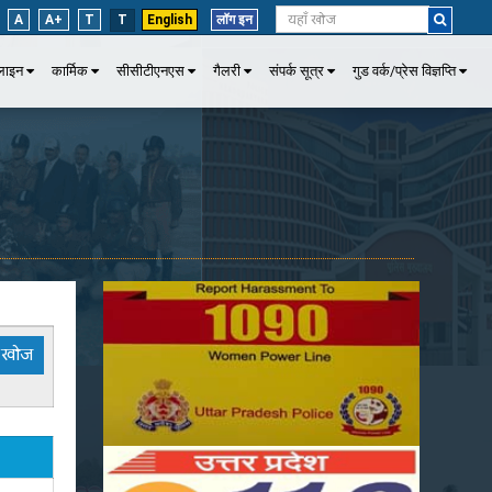
A
A+
T
T
English
लॉग इन
पलाइन
कार्मिक
सीसीटीएनएस
गैलरी
संपर्क सूत्र
गुड वर्क/प्रेस विज्ञप्ति