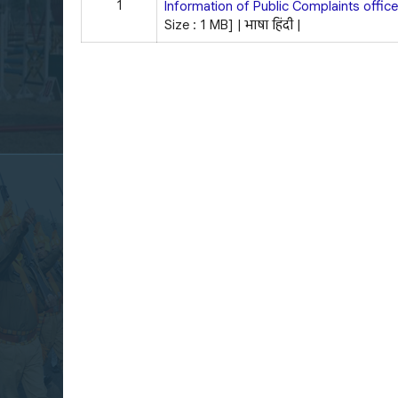
1
Information of Public Complaints offic
Size : 1 MB]
| भाषा: हिंदी |