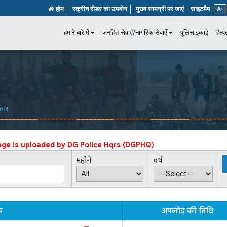
होम
स्क्रीन रीडर का उपयोग
मुख्य सामग्री पर जाएं
साइटमैप
A-
हमारे बारे में
जनहित-सेवाएँ/नागरिक सेवाएँ
पुलिस इकाई
हैल्
कार
age is uploaded by
DG Police Hqrs (DGPHQ)
महीने
वर्ष
क
अपलोड की तिथि