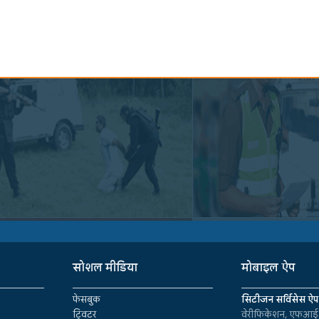
सोशल मीडिया
मोबाइल ऐप
फेसबुक
सिटीजन सर्विसेस ऐप
ट्विटर
वेरीफिकेशन, एफआईआ