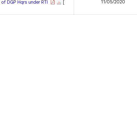
11/05/2020
e of DGP Hqrs under RTI
[