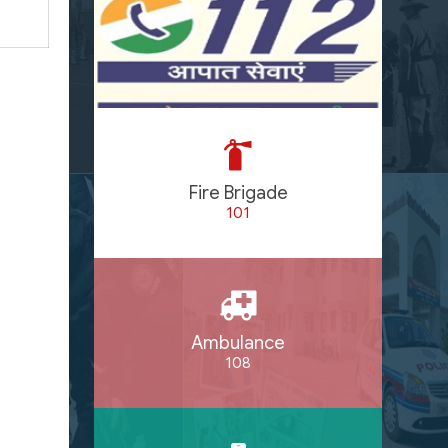
Fire Brigade
101
Ambulance
108