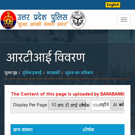
English
Toggl
navig
आरटीआई विवरण
मुख्य पृष्ठ
पुलिस इकाई
बाराबंकी
सूचना का अधिकार
The Content of this page is uploaded by
BARABANKI
Display Per Page
महीने
वर्ष
आर टी आई शीर्षक
क्रम संख्या
शीर्षक