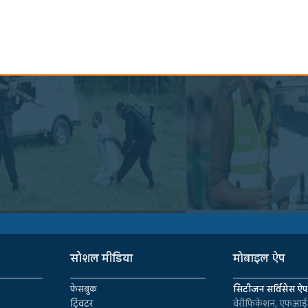
सोशल मीडिया
मोबाइल ऐप
फेसबुक
सिटीजन सर्विसेस ऐप
ट्विटर
वेरीफिकेशन, एफआईआ