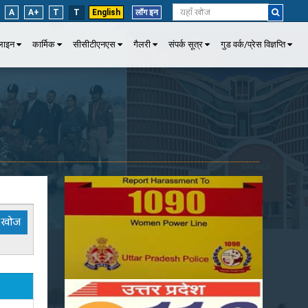
A
A+
T
T
English
लॉग इन
पलाइन
कार्मिक
सीसीटीएनएस
गैलरी
संपर्क सूत्र
गुड वर्क/प्रेस विज्ञप्ति