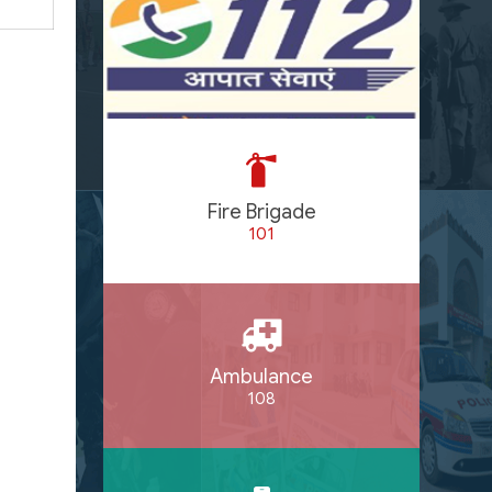
Fire Brigade
101
Ambulance
108