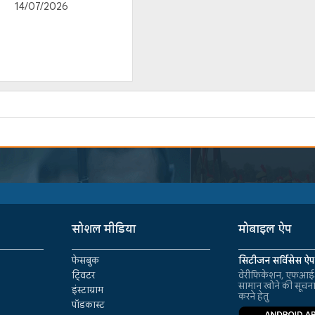
14/07/2026
सोशल मीडिया
मोबाइल ऐप
फेसबुक
सिटीजन सर्विसेस ऐप
ट्विटर
वेरीफिकेशन, एफआईआ
सामान खोने की सूचन
इंस्टाग्राम
करने हेतु
पॉडकास्ट