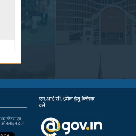
एन.आई.सी. ईमेल हेतु क्लिक
करें
र स्टेटस एवं
ा ऑनलाइन दर्ज