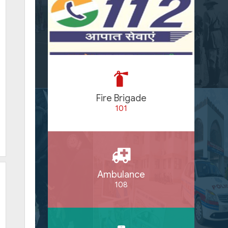
Fire Brigade
101
Ambulance
108