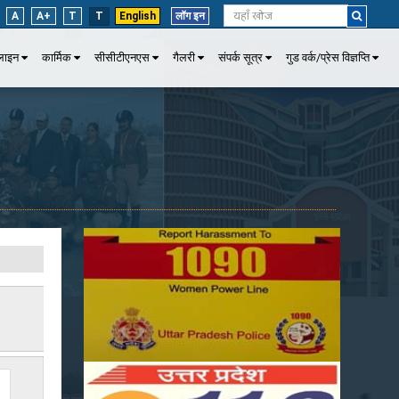
A
A+
T
T
English
लॉग इन
पलाइन
कार्मिक
सीसीटीएनएस
गैलरी
संपर्क सूत्र
गुड वर्क/प्रेस विज्ञप्ति