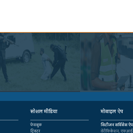
सोशल मीडिया
मोबाइल ऐप
फेसबुक
सिटीजन सर्विसेस ऐप
ट्विटर
वेरीफिकेशन, एफआईआ