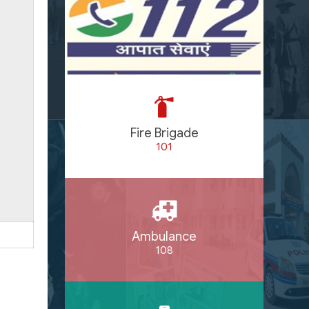
Fire Brigade
101
Ambulance
108