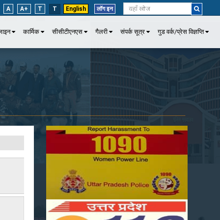
A
A+
T
T
English
लॉग इन
पलाइन
कार्मिक
सीसीटीएनएस
गैलरी
संपर्क सूत्र
गुड वर्क/प्रेस विज्ञप्ति