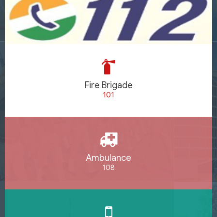
Fire Brigade
101
Ambulance
108