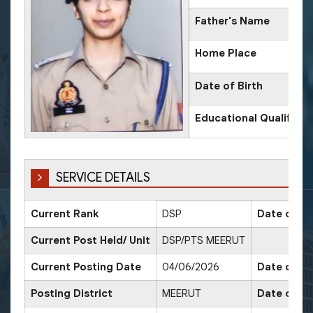
Father's Name
Home Place
Date of Birth
Educational Qualificat
SERVICE DETAILS
Current Rank
DSP
Date of Pr
Current Post Held/ Unit
DSP/PTS MEERUT
Current Posting Date
04/06/2026
Date of Sr
Posting District
MEERUT
Date of Pr