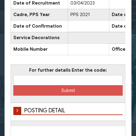
Date of Recruitment
03/04/2023
Cadre, PPS Year
PPS 2021
Date of Pr
Date of Confirmation
Date of Pr
Service Decorations
Mobile Number
Office Nu
For further details Enter the code:
POSTING DETAIL