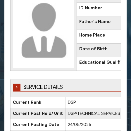
ID Number
Father's Name
Home Place
Date of Birth
Educational Qualificati
SERVICE DETAILS
Current Rank
DSP
Da
Current Post Held/ Unit
DSP/TECHNICAL SERVICES
Current Posting Date
24/05/2025
Da