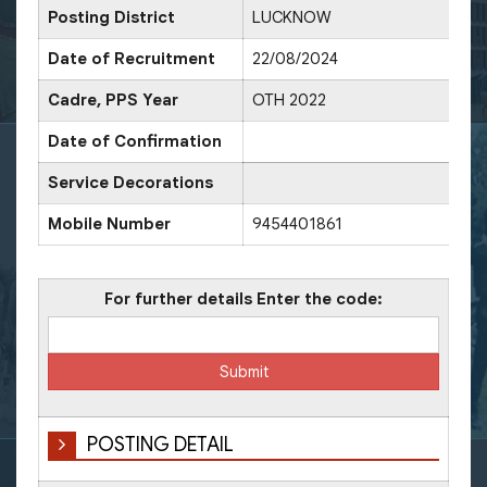
Posting District
LUCKNOW
Da
Date of Recruitment
22/08/2024
Cadre, PPS Year
OTH 2022
Da
Date of Confirmation
Da
Service Decorations
Mobile Number
9454401861
Of
For further details Enter the code:
POSTING DETAIL