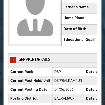
Father's Name
Home Place
Date of Birth
Educational Qualificati
SERVICE DETAILS
Current Rank
DSP
Date of Pr
Current Post Held/ Unit
DSP/BALRAMPUR
Current Posting Date
04/06/2026
Date of Sr
Posting District
BALRAMPUR
Date of Pr