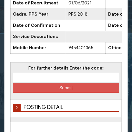
Date of Recruitment
07/06/2021
Cadre, PPS Year
PPS 2018
Date of Pr
Date of Confirmation
Date of Pr
Service Decorations
Mobile Number
9454401365
Office Nu
For further details Enter the code:
POSTING DETAIL