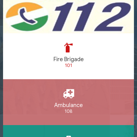
Fire Brigade
101
Ambulance
108