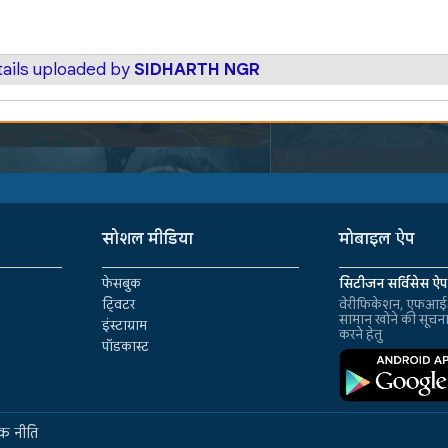
tails uploaded by
SIDHARTH NGR
सोशल मीडिया
मोबाइल ऐप
फेसबुक
सिटीजन सर्विसेस ऐप
ट्विटर
वेरीफिकेशन, एफआईआ
सामान खोने की सूचन
इंस्टाग्राम
करने हेतु
पॉडकास्ट
क नीति