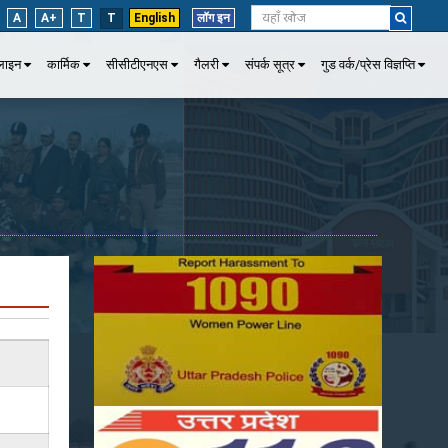
A
A+
T
T
English
लॉग इन
पलाइन
कार्मिक
सीसीटीएनएस
गैलरी
संपर्क सूत्र
गुड वर्क/प्रेस विज्ञप्ति