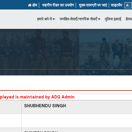
होम
स्क्रीन रीडर का उपयोग
मुख्य सामग्री पर जाएं
साइटमैप
A-
हमारे बारे में
जनहित-सेवाएँ/नागरिक सेवाएँ
पुलिस इकाई
हैल्
splayed is maintained by ADG Admin
SHUBHENDU SINGH