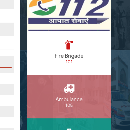
Fire Brigade
101
Ambulance
108