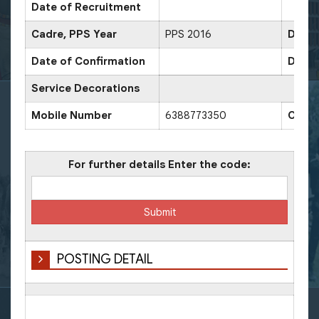
Date of Recruitment
Cadre, PPS Year
PPS 2016
Date 
Date of Confirmation
Date 
Service Decorations
Mobile Number
6388773350
Offic
For further details Enter the code:
POSTING DETAIL