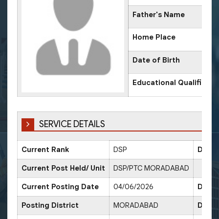
Father's Name
Home Place
Date of Birth
Educational Qualificati
SERVICE DETAILS
Current Rank
DSP
Date 
Current Post Held/ Unit
DSP/PTC MORADABAD
Current Posting Date
04/06/2026
Date 
Posting District
MORADABAD
Date 