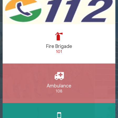
Fire Brigade
101
Ambulance
108