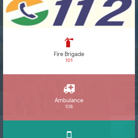
Fire Brigade
101
Ambulance
108