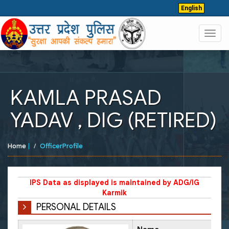
English
Toggl
navig
KAMLA PRASAD
YADAV , DIG (RETIRED)
Home
|
OfficerProfile
IPS Data as displayed is maintained by ADG/IG
Karmik
PERSONAL DETAILS