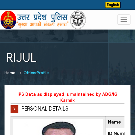
English
Toggl
navig
RIJUL
Home
|
OfficerProfile
IPS Data as displayed is maintained by ADG/IG
Karmik
PERSONAL DETAILS
Name
ID Number