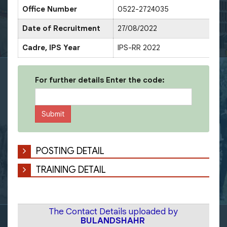
Office Number
0522-2724035
Dat
Date of Recruitment
27/08/2022
Dat
Cadre, IPS Year
IPS-RR 2022
Ser
For further details Enter the code:
POSTING DETAIL
TRAINING DETAIL
The Contact Details uploaded by
BULANDSHAHR