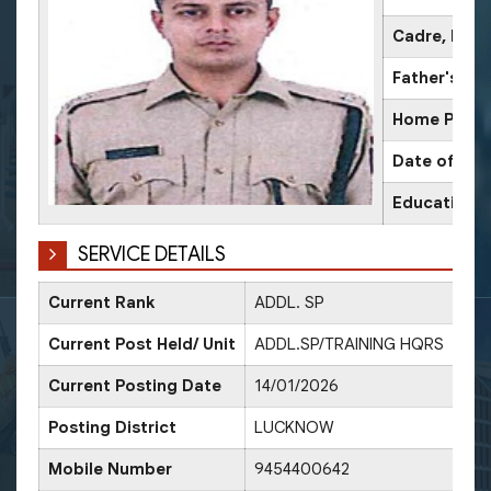
Cadre, IPS 
Father's N
Home Place
Date of Birt
Educational
SERVICE DETAILS
Current Rank
ADDL. SP
Dat
Current Post Held/ Unit
ADDL.SP/TRAINING HQRS
Dat
Current Posting Date
14/01/2026
Dat
Posting District
LUCKNOW
Dat
Mobile Number
9454400642
Dat