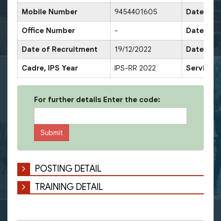
Mobile Number
9454401605
Date of 
Office Number
-
Date of 
Date of Recruitment
19/12/2022
Date of 
Cadre, IPS Year
IPS-RR 2022
Service 
For further details Enter the code:
POSTING DETAIL
TRAINING DETAIL