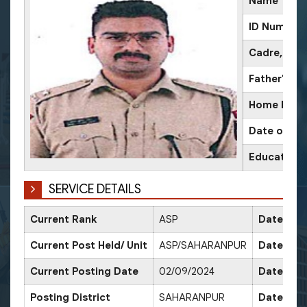
Name
ID Number
Cadre, IPS 
Father's N
Home Plac
Date of Bir
Educational
SERVICE DETAILS
Current Rank
ASP
Date of 
Current Post Held/ Unit
ASP/SAHARANPUR
Date of S
Current Posting Date
02/09/2024
Date of 
Posting District
SAHARANPUR
Date of 