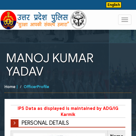
English
Toggl
navig
MANOJ KUMAR
YADAV
Home
|
OfficerProfile
IPS Data as displayed is maintained by ADG/IG
Karmik
PERSONAL DETAILS