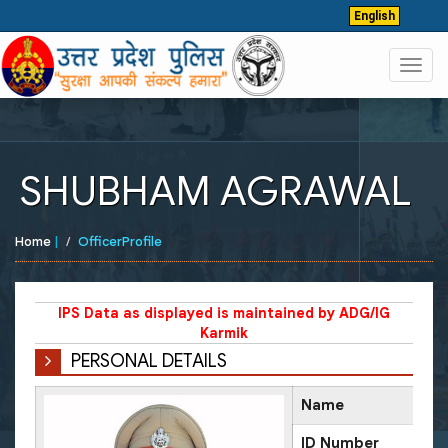
English
Toggl
navig
SHUBHAM AGRAWAL
Home
|
OfficerProfile
IPS Data as displayed is maintained by ADG/IG
Karmik
PERSONAL DETAILS
Name
ID Number