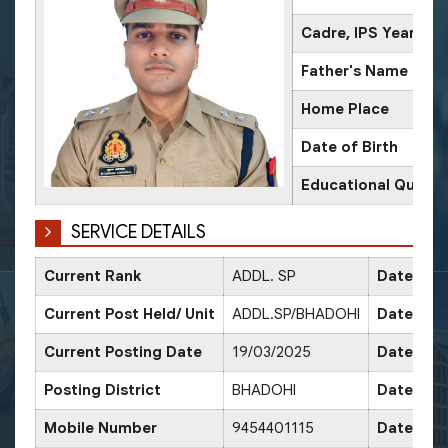
Cadre, IPS Year
Father's Name
Home Place
Date of Birth
Educational Qualifi
SERVICE DETAILS
Current Rank
ADDL. SP
Date of 
Current Post Held/ Unit
ADDL.SP/BHADOHI
Date of S
Current Posting Date
19/03/2025
Date of 
Posting District
BHADOHI
Date of 
Mobile Number
9454401115
Date of 