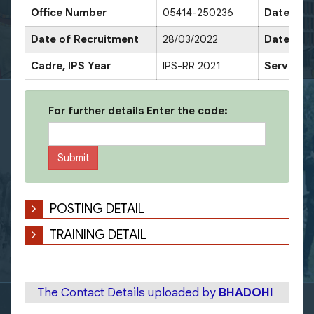
Office Number
05414-250236
Date of 
Date of Recruitment
28/03/2022
Date of 
Cadre, IPS Year
IPS-RR 2021
Service 
For further details Enter the code:
POSTING DETAIL
TRAINING DETAIL
The Contact Details uploaded by
BHADOHI