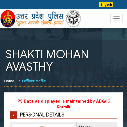
English
Toggl
navig
SHAKTI MOHAN
AVASTHY
Home
|
OfficerProfile
IPS Data as displayed is maintained by ADG/IG
Karmik
PERSONAL DETAILS