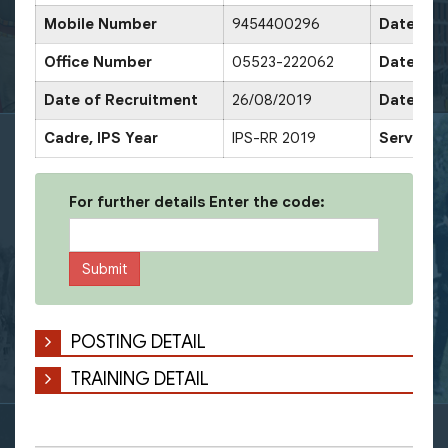
Mobile Number
9454400296
Date of 
Office Number
05523-222062
Date of 
Date of Recruitment
26/08/2019
Date of 
Cadre, IPS Year
IPS-RR 2019
Service 
For further details Enter the code:
POSTING DETAIL
TRAINING DETAIL