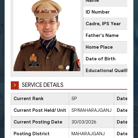
Name
ID Number
Cadre, IPS Year
Father's Name
Home Place
Date of Birth
Educational Qualificat
SERVICE DETAILS
Current Rank
SP
Date of 
Current Post Held/ Unit
SP/MAHARAJGANJ
Date of S
Current Posting Date
30/03/2026
Date of 
Posting District
MAHARAJGANJ
Date of 