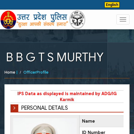
English
Toggl
navig
B B G T S MURTHY
Home
|
OfficerProfile
IPS Data as displayed is maintained by ADG/IG
Karmik
PERSONAL DETAILS
Name
ID Number