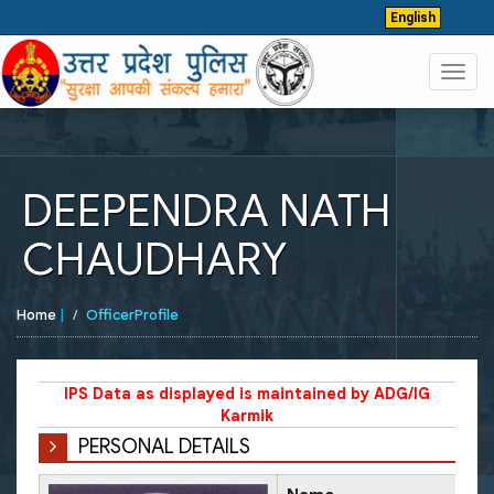
English
Toggl
navig
DEEPENDRA NATH
CHAUDHARY
Home
|
OfficerProfile
IPS Data as displayed is maintained by ADG/IG
Karmik
PERSONAL DETAILS