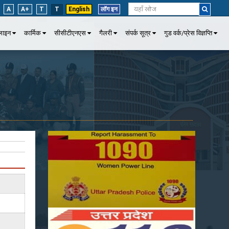
A
A+
T
T
English
लॉग इन
पलाइन
कार्मिक
सीसीटीएनएस
गैलरी
संपर्क सूत्र
गुड वर्क/प्रेस विज्ञप्ति