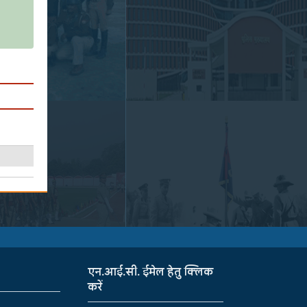
एन.आई.सी. ईमेल हेतु क्लिक
करें