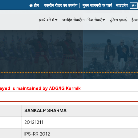
होम
स्क्रीन रीडर का उपयोग
मुख्य सामग्री पर जाएं
साइटमैप
A-
हमारे बारे में
जनहित-सेवाएँ/नागरिक सेवाएँ
पुलिस इकाई
हैल्
layed is maintained by ADG/IG Karmik
SANKALP SHARMA
20121211
IPS-RR 2012