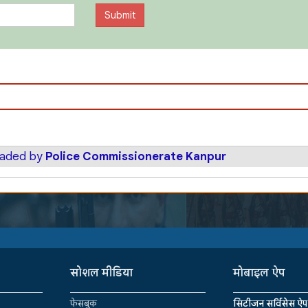
oaded by
Police Commissionerate Kanpur
सोशल मीडिया
मोबाइल ऐप
फेसबुक
सिटीजन सर्विसेस ऐप