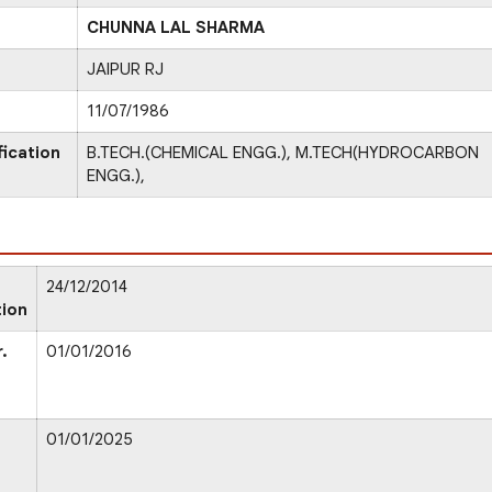
CHUNNA LAL SHARMA
JAIPUR RJ
11/07/1986
fication
B.TECH.(CHEMICAL ENGG.), M.TECH(HYDROCARBON
ENGG.),
24/12/2014
tion
.
01/01/2016
01/01/2025