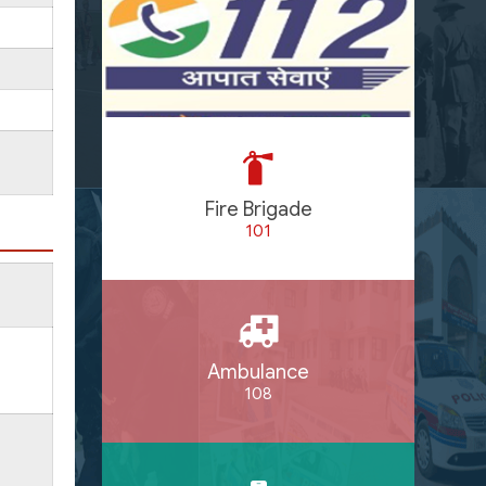
Fire Brigade
101
Ambulance
108