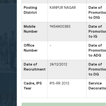
Posting
KANPUR NAGAR
Date of
District
Promotio
to DIG
Mobile
9454400385
Date of
Number
Promotio
to IG
Office
-
Date of
Number
Promotio
to ADG
Date of
24/12/2012
Date of
Recruitment
Promotio
to DG
Cadre, IPS
IPS-RR 2012
Service
Year
Decorati