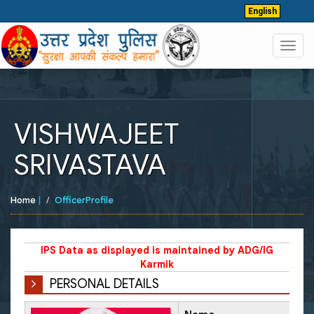
English
Toggl
navig
VISHWAJEET
SRIVASTAVA
Home
|
OfficerProfile
IPS Data as displayed is maintained by ADG/IG
Karmik
PERSONAL DETAILS