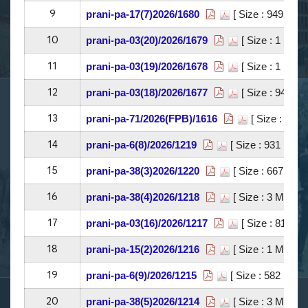
9
prani-pa-17(7)2026/1680
[ Size : 949 KB]
10
prani-pa-03(20)/2026/1679
[ Size : 1 MB]
|
11
prani-pa-03(19)/2026/1678
[ Size : 1 MB]
|
12
prani-pa-03(18)/2026/1677
[ Size : 949 KB
13
prani-pa-71/2026(FPB)/1616
[ Size : 1 MB
14
prani-pa-6(8)/2026/1219
[ Size : 931 KB]
|
15
prani-pa-38(3)2026/1220
[ Size : 667 KB]
16
prani-pa-38(4)2026/1218
[ Size : 3 MB]
| भ
17
prani-pa-03(16)/2026/1217
[ Size : 818 KB
18
prani-pa-15(2)2026/1216
[ Size : 1 MB]
| भ
19
prani-pa-6(9)/2026/1215
[ Size : 582 KB]
|
20
prani-pa-38(5)2026/1214
[ Size : 3 MB]
| भ