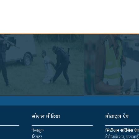
सोशल मीडिया
मोबाइल ऐप
फेसबुक
सिटीजन सर्विसेस ऐप
ट्विटर
वेरीफिकेशन, एफआईआ