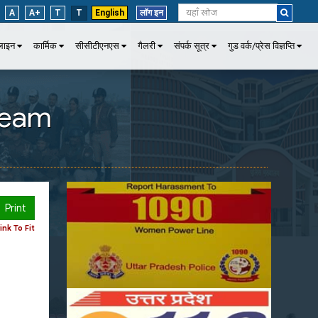
A
A+
T
T
English
लॉग इन
पलाइन
कार्मिक
सीसीटीएनएस
गैलरी
संपर्क सूत्र
गुड वर्क/प्रेस विज्ञप्ति
 Team
Print
nk To Fit