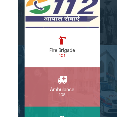
Fire Brigade
101
Ambulance
108