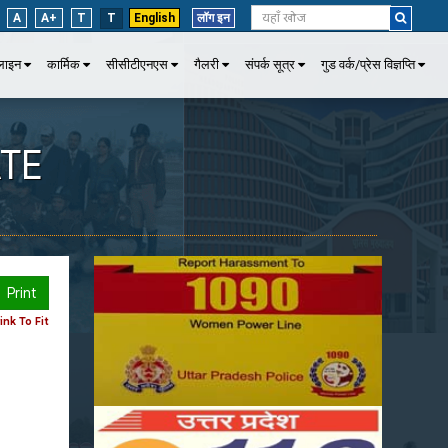
A
A+
T
T
English
लॉग इन
पलाइन
कार्मिक
सीसीटीएनएस
गैलरी
संपर्क सूत्र
गुड वर्क/प्रेस विज्ञप्ति
ATE
Print
nk To Fit