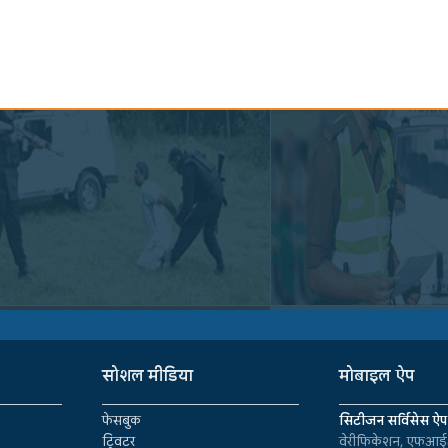
सोशल मीडिया
मोबाइल ऐप
फेसबुक
सिटीजन सर्विसेस ऐप
ट्विटर
वेरीफिकेशन, एफआईआ