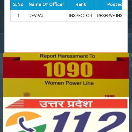
S.No
Name Of Officer
Rank
Posted as
1
DEVPAL
INSPECTOR
RESERVE INSPEC