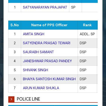
1
SATYANARAYAN PRAJAPAT
SP
S.No
Name of PPS Officer
Rank
1
AMITA SINGH
ADDL. SP
ADD
2
SATYENDRA PRASAD TEWARI
DSP
CO 
3
SAURABH SAMANT
DSP
CO 
4
JANESHWAR PRASAD PANDEY
DSP
POL
5
SHIVANK SINGH
DSP
CO 
6
BHAIYA SANTOSH KUMAR SINGH
DSP
CO 
7
ARUN KUMAR SHUKLA
DSP
CO 
POLICE LINE