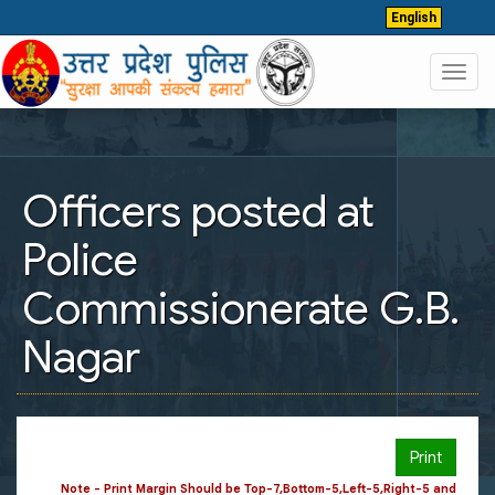
English
Toggl
navig
Officers posted at
Police
Commissionerate G.B.
Nagar
Print
Note - Print Margin Should be Top-7,Bottom-5,Left-5,Right-5 and