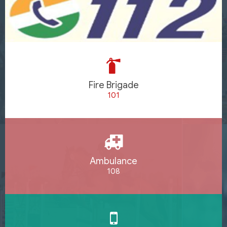
Fire Brigade
101
Ambulance
108